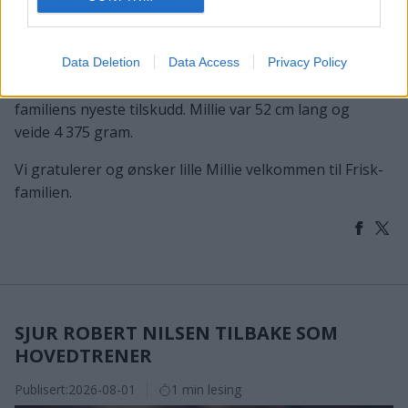
Natt til 15. juli ble Marlene og Thomas Valkvæ Olsen
foreldre til sitt tredje barn, da lille Millie kom til verden.
Data Deletion
Data Access
Privacy Policy
Hjemme ventet stolte storesøstre Thelma og Elsie på
familiens nyeste tilskudd. Millie var 52 cm lang og
veide 4 375 gram.
Vi gratulerer og ønsker lille Millie velkommen til Frisk-
familien.
SJUR ROBERT NILSEN TILBAKE SOM
HOVEDTRENER
Publisert:
2026-08-01
1 min lesing