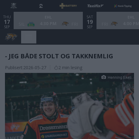
THU
SAT
EHL
EHL
17
19
4:30 PM
4:00 P
SIL
FRI
FRI
SEP
SEP
- JEG BÅDE STOLT OG TAKKNEMLIG
Publisert:
2026-05-27
2 min lesing
Henning Ekeli