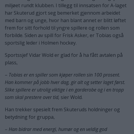
miljøet rundt klubben. I tillegg til innsatsen for A-laget
har Skuterud gjort seg bemerket gjennom arbeidet
med barn og unge, hvor han blant annet er blitt løftet
frem for sitt forhold til yngre spillere og rollen som
forbilde. Siden av spill for Frisk Asker, er Tobias også
sportslig leder i Holmen hockey.
Sportssjef Vidar Wold er glad for å ha fått avtalen på
plass,
–
Tobias er en spiller som kjøper rollen sin 100 prosent.
Han kommer på jobb hver dag, gir alt og setter laget først.
Slike spillere er utrolig viktige i en garderobe og i en tropp
som skal prestere over tid,
sier Wold.
Han trekker spesielt frem Skuteruds holdninger og
betydning for gruppa,
–
Han bidrar med energi, humør og en veldig god