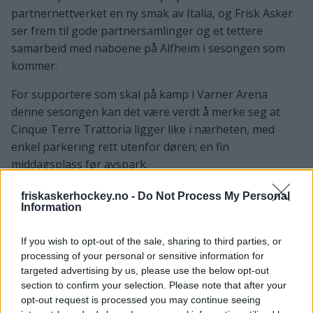
partnernettverket en ny smak av Italia, og Frisk Asker
ser frem til gode partnersamlinger og et tettere
samarbeid med naboene på Alfheim i sesongen som
kommer.
For supportere som skal på kamp i Varner Arena
denne sesongen kan det være verdt å merke seg at
Cinque Terre Trattoria ligger like i nærheten, med
enkel parkering rett utenfor døren; en fin
middagsplass før avspark.
friskaskerhockey.no -
Do Not Process My Personal
Information
If you wish to opt-out of the sale, sharing to third parties, or
processing of your personal or sensitive information for
targeted advertising by us, please use the below opt-out
section to confirm your selection. Please note that after your
opt-out request is processed you may continue seeing