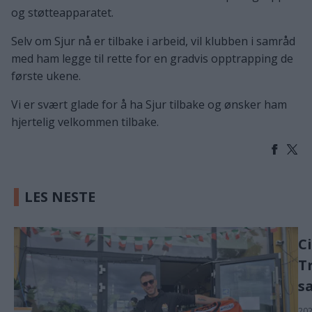
og støtteapparatet.
Selv om Sjur nå er tilbake i arbeid, vil klubben i samråd
med ham legge til rette for en gradvis opptrapping de
første ukene.
Vi er svært glade for å ha Sjur tilbake og ønsker ham
hjertelig velkommen tilbake.
LES NESTE
C
T
s
202