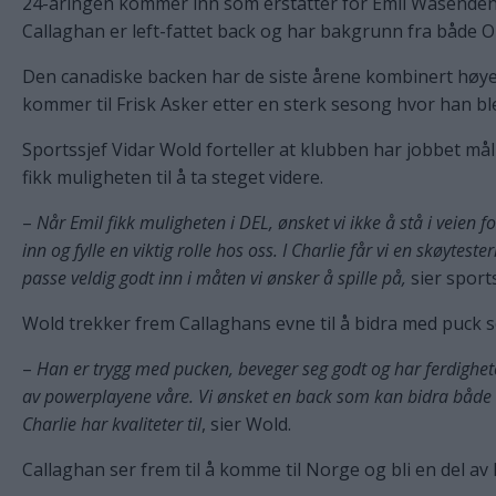
24-åringen kommer inn som erstatter for Emil Wasenden,
Callaghan er left-fattet back og har bakgrunn fra både
Den canadiske backen har de siste årene kombinert høye
kommer til Frisk Asker etter en sterk sesong hvor han ble 
Sportssjef Vidar Wold forteller at klubben har jobbet målr
fikk muligheten til å ta steget videre.
–
Når Emil fikk muligheten i DEL, ønsket vi ikke å stå i veien
inn og fylle en viktig rolle hos oss. I Charlie får vi en skøytest
passe veldig godt inn i måten vi ønsker å spille på,
sier sport
Wold trekker frem Callaghans evne til å bidra med puck s
–
Han er trygg med pucken, beveger seg godt og har ferdigheter
av powerplayene våre. Vi ønsket en back som kan bidra både i 
Charlie har kvaliteter til
, sier Wold.
Callaghan ser frem til å komme til Norge og bli en del av 