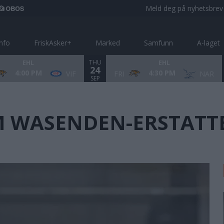
Meld deg på nyhetsbrev
info
FriskAsker+
Marked
Samfunn
A-laget
THU
EHL
EHL
24
4:00 PM
4:30 PM
VIF
FRI
NAR
SEP
M WASENDEN-ERSTATT