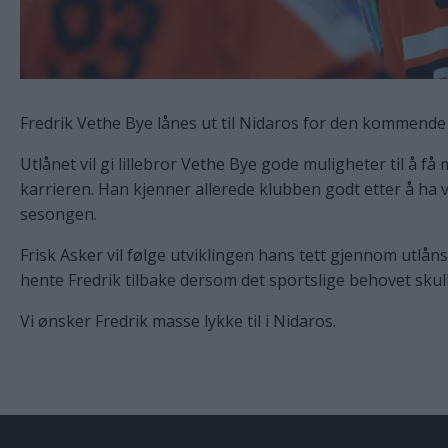
Fredrik Vethe Bye lånes ut til Nidaros for den kommend
Utlånet vil gi lillebror Vethe Bye gode muligheter til å få me
karrieren. Han kjenner allerede klubben godt etter å ha v
sesongen.
Frisk Asker vil følge utviklingen hans tett gjennom utlånsp
hente Fredrik tilbake dersom det sportslige behovet skul
Vi ønsker Fredrik masse lykke til i Nidaros.