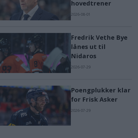
hovedtrener
2026-08-01
Fredrik Vethe Bye
lånes ut til
Nidaros
2026-07-29
Poengplukker klar
for Frisk Asker
2026-07-29