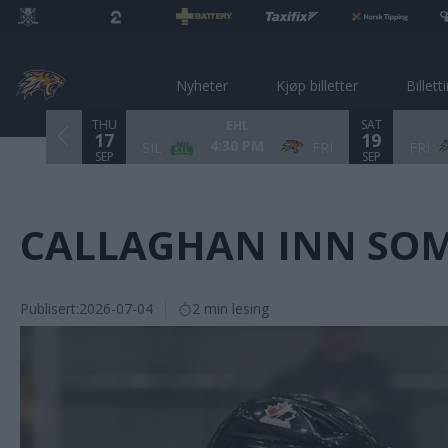
Nyheter
Kjøp billetter
Billett
THU
SAT
EHL
17
19
4:30 PM
SIL
FRI
FRI
SEP
SEP
CALLAGHAN INN SO
Publisert:
2026-07-04
2 min lesing