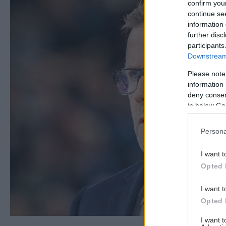
confirm you
continue se
information 
further disc
participants
Downstream 
Please note
information 
deny consent
in below Go
Persona
I want t
Opted 
I want t
Opted 
I want 