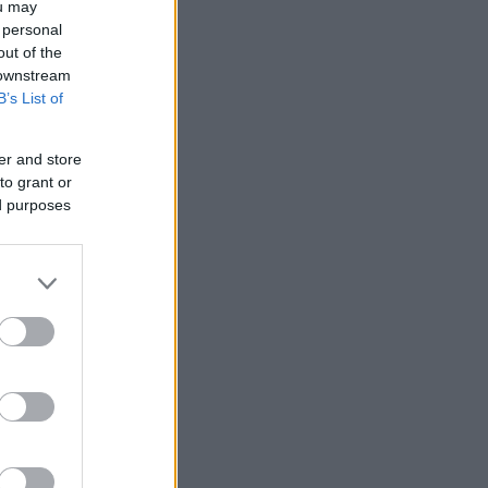
ou may
 personal
out of the
 downstream
B’s List of
er and store
to grant or
ed purposes