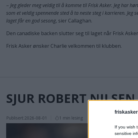
–
Jeg gleder meg veldig til å komme til Frisk Asker. Jeg har h
som et veldig spennende sted å ta neste steg i karrieren. Jeg s
laget får en god sesong
, sier Callaghan.
Den canadiske backen slutter seg til laget når Frisk Aske
Frisk Asker ønsker Charlie velkommen til klubben.
SJUR ROBERT NILSE
friskaske
Publisert:
2026-08-01
1 min lesing
If you wish 
sensitive in