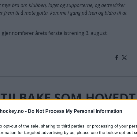
ørt mye bra om klubben, laget og supporterne, og dette virker
er frem til å møte gutta, komme i gang på isen og bidra til at
r gjennomfører årets første istrening 3. august.
N TILBAKE SOM HOVED
rhockey.no -
Do Not Process My Personal Information
to opt-out of the sale, sharing to third parties, or processing of your per
Fehmi Sedijaj
formation for targeted advertising by us, please use the below opt-out s