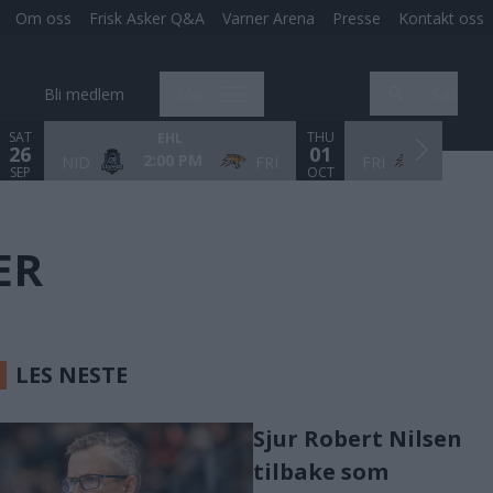
Om oss
Frisk Asker Q&A
Varner Arena
Presse
Kontakt oss
Bli medlem
Mer
Søk
SAT
THU
EHL
EHL
26
01
2:00 PM
4:30 P
NID
FRI
FRI
SEP
OCT
ER
LES NESTE
Sjur Robert Nilsen
tilbake som