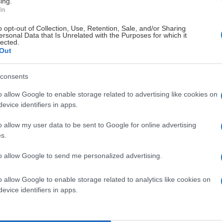
ing.
In
jur Robert Nilsen har respondert svært godt på
o opt-out of Collection, Use, Retention, Sale, and/or Sharing
ersonal Data that Is Unrelated with the Purposes for which it
lected.
påvist tegn til kreftsykdom. Sjur vil gjenoppta arbeidet
Out
å være tilbake sammen med spillergruppen og
consents
med ham legge til rette for en gradvis opptrapping de
o allow Google to enable storage related to advertising like cookies on
evice identifiers in apps.
rtelig velkommen tilbake.
o allow my user data to be sent to Google for online advertising
s.
to allow Google to send me personalized advertising.
o allow Google to enable storage related to analytics like cookies on
evice identifiers in apps.
LÅNES UT TIL NIDAROS