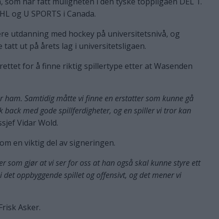
 som har fått muligheten i den tyske toppligaen DEL 1.
 OHL og U SPORTS i Canada.
re utdanning med hockey på universitetsnivå, og
tatt ut på årets lag i universitetsligaen.
ettet for å finne riktig spillertype etter at Wasenden
 for ham. Samtidig måtte vi finne en erstatter som kunne gå
erk back med gode spillferdigheter, og en spiller vi tror kan
ssjef Vidar Wold.
om en viktig del av signeringen.
 som gjør at vi ser for oss at han også skal kunne styre ett
det oppbyggende spillet og offensivt, og det mener vi
Frisk Asker.